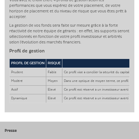
Vous avez le choix entre 4 profils de gestion selon les
performances que vous espérez de votre placement, de votre
horizon de placement et du niveau de risque que vous êtes prêt à
accepter.
La gestion de vos fonds sera faite sur mesure grâce à la forte
réactivité de notre équipe de gérants : en effet, les supports seront
sélectionnés en fonction de votre profil investisseur et arbitrés
selon l'évolution des marchés financiers.
Profil de gestion
PROFIL DE GESTION
RISQUE
Prudent
Faible
Ce profil vise à concilier la sécurité du capital et 
Modéré
Moyen
Dans une optique de moyen terme, ce profil permet 
Actif
Elevé
Ce profil est réservé à un investisseur averti pouv
Dynamique
Elevé
Ce profil est réservé à un investisseur averti pouv
Presse