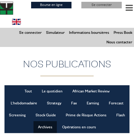
Aller
Bourse en ligne
Se connecter
au
contenu
principal
Samedi 8 Août 2026
Se connecter
Simulateur
Informations boursières
Press Book
Marchés Fermés
Nous contacter
NOS PUBLICATIONS
Tout
Le quotidien
African Market Review
L’hebdomadaire
Strategy
Fax
Earning
Forecast
Screening
Stock Guide
Prime de Risque Actions
Flash
Archives
Opérations en cours