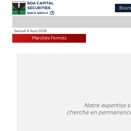
Aller
Bours
au
contenu
principal
Samedi 8 Août 2026
Marchés Fermés
Notre expertise s
cherche en permanence à