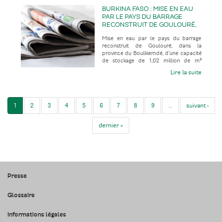
BURKINA FASO : MISE EN EAU
PAR LE PAYS DU BARRAGE
RECONSTRUIT DE GOULOURÉ,
DANS LA PROVINCE DU
Mise en eau par le pays du barrage
BOULKIEMDÉ, D’UNE CAPACITÉ
reconstruit de Goulouré, dans la
DE STOCKAGE DE 1,02 MILLION
province du Boulkiemdé, d’une capacité
DE M³ CONTRE 80 000 M³
de stockage de 1,02 million de m³
AUPARAVANT, APRÈS 28 ANS
contre 80 000 m³ auparavant, après 2
HORS SERVICE
Lire la suite
1
2
3
4
5
6
7
8
9
…
suivant ›
dernier »
Presse
Glossaire
Informations légales