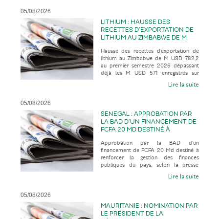
05/08/2026
LITHIUM : HAUSSE DES
RECETTES D’EXPORTATION DE
LITHIUM AU ZIMBABWE DE M
USD 782,2 AU PREMIER
Hausse des recettes d’exportation de
SEMESTRE 2026 DÉPASSANT
lithium au Zimbabwe de M USD 782,2
DÉJÀ LES M USD 571
au premier semestre 2026 dépassant
ENREGISTRÉS SUR L’ENSEMBLE
déjà les M USD 571 enregistrés sur
DE L’EXERCICE 2025
l’ensemble de l’exercice 2025, selo
Lire la suite
05/08/2026
SENEGAL : APPROBATION PAR
LA BAD D’UN FINANCEMENT DE
FCFA 20 MD DESTINÉ À
RENFORCER LA GESTION DES
Approbation par la BAD d’un
FINANCES PUBLIQUES DU PAYS
financement de FCFA 20 Md destiné à
renforcer la gestion des finances
publiques du pays, selon la presse
économique
Lire la suite
05/08/2026
MAURITANIE : NOMINATION PAR
LE PRÉSIDENT DE LA