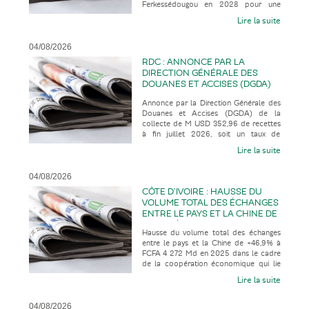
Ferkessédougou en 2028 pour une
2035
mise en service en 2035, selon la presse
Lire la suite
04/08/2026
RDC : ANNONCE PAR LA
DIRECTION GÉNÉRALE DES
DOUANES ET ACCISES (DGDA)
DE LA COLLECTE DE M USD
Annonce par la Direction Générale des
352,96 DE RECETTES À FIN
Douanes et Accises (DGDA) de la
JUILLET 2026
collecte de M USD 352,96 de recettes
à fin juillet 2026, soit un taux de
réalisation de 123,07% par rapport
Lire la suite
04/08/2026
CÔTE D’IVOIRE : HAUSSE DU
VOLUME TOTAL DES ÉCHANGES
ENTRE LE PAYS ET LA CHINE DE
+46,9% À FCFA 4 272 MD EN
Hausse du volume total des échanges
2025 DANS LE CADRE DE LA
entre le pays et la Chine de +46,9% à
COOPÉRATION ÉCONOMIQUE
FCFA 4 272 Md en 2025 dans le cadre
QUI LIE LES DEUX PAYS
de la coopération économique qui lie
les deux pays, selon la presse
Lire la suite
04/08/2026