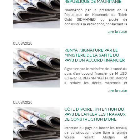
RÉPUBLIQUE DE MAURITANIE
DE TALEB OULD SID’AHMED AU
Nomination par le président de la
POSTE DE CONSEILLER À LA
République de Mauritanie de Taleb
PRÉSIDENCE, CONSACRANT LA
Ould SID’AHMED au poste de
PROMOTION D’UN HAUT
conseiller à la Présidence, consacrant la
RESPONSABLE AU PARCOURS
promotion d’un haut responsable au
ATYPIQUE
Lire la suite
parco
05/08/2026
KENYA : SIGNATURE PAR LE
MINISTÈRE DE LA SANTÉ DU
PAYS D’UN ACCORD FINANCIER
DE M USD 80 AVEC LE
Signature par le ministère de la santé du
BEGINNINGS FUND DESTINÉ À
pays d’un accord financier de M USD
RÉDUIRE LES DÉCÈS
80 avec le BEGINNINGS FUND destiné
MATERNELS ET NÉONATALS
à réduire les décès maternels et
ÉVITABLES, TOUT EN
néonatals évitables, tout en co
CONSTRUISANT UN SYSTÈME
Lire la suite
SANITAIRE PLUS RÉSILIENT ET
PLUS DURABLE
05/08/2026
CÔTE D’IVOIRE : INTENTION DU
PAYS DE LANCER LES TRAVAUX
DE CONSTRUCTION D’UNE
LIGNE À GRANDE VITESSE
Intention du pays de lancer les travaux
RELIANT ABIDJAN ET
de construction d’une ligne à grande
FERKESSÉDOUGOU EN 2028
vitesse reliant Abidjan et
POUR UNE MISE EN SERVICE EN