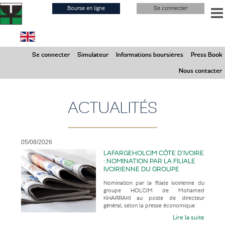
Aller
Bourse en ligne
Se connecter
au
contenu
principal
Jeudi 6 Août 2026
Se connecter
Simulateur
Informations boursières
Press Book
Marchés Fermés
Nous contacter
ACTUALITÉS
05/08/2026
LAFARGEHOLCIM CÔTE D’IVOIRE
: NOMINATION PAR LA FILIALE
IVOIRIENNE DU GROUPE
HOLCIM DE MOHAMED
Nomination par la filiale ivoirienne du
KHARRAKI AU POSTE DE
groupe HOLCIM de Mohamed
DIRECTEUR GÉNÉRAL
KHARRAKI au poste de directeur
général, selon la presse économique
Lire la suite