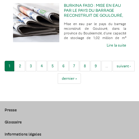
BURKINA FASO : MISE EN EAU
PAR LE PAYS DU BARRAGE
RECONSTRUIT DE GOULOURÉ,
DANS LA PROVINCE DU
Mise en eau par le pays du barrage
BOULKIEMDÉ, D’UNE CAPACITÉ
reconstruit de Goulouré, dans la
DE STOCKAGE DE 1,02 MILLION
province du Boulkiemdé, d’une capacité
DE M³ CONTRE 80 000 M³
de stockage de 1,02 million de m³
AUPARAVANT, APRÈS 28 ANS
contre 80 000 m³ auparavant, après 2
HORS SERVICE
Lire la suite
1
2
3
4
5
6
7
8
9
…
suivant ›
dernier »
Presse
Glossaire
Informations légales