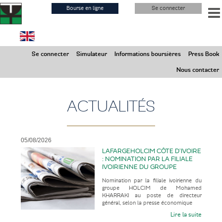
Aller
Bourse en ligne
Se connecter
au
contenu
principal
Vendredi 7 Août 2026
Se connecter
Simulateur
Informations boursières
Press Book
Marchés ouverts
Nous contacter
ACTUALITÉS
05/08/2026
LAFARGEHOLCIM CÔTE D’IVOIRE
: NOMINATION PAR LA FILIALE
IVOIRIENNE DU GROUPE
HOLCIM DE MOHAMED
Nomination par la filiale ivoirienne du
KHARRAKI AU POSTE DE
groupe HOLCIM de Mohamed
DIRECTEUR GÉNÉRAL
KHARRAKI au poste de directeur
général, selon la presse économique
Lire la suite