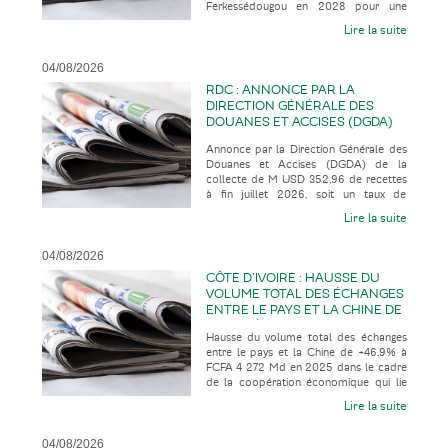
Ferkessédougou en 2028 pour une
2035
mise en service en 2035, selon la presse
Lire la suite
04/08/2026
RDC : ANNONCE PAR LA
DIRECTION GÉNÉRALE DES
DOUANES ET ACCISES (DGDA)
DE LA COLLECTE DE M USD
Annonce par la Direction Générale des
352,96 DE RECETTES À FIN
Douanes et Accises (DGDA) de la
JUILLET 2026
collecte de M USD 352,96 de recettes
à fin juillet 2026, soit un taux de
réalisation de 123,07% par rapport
Lire la suite
04/08/2026
CÔTE D’IVOIRE : HAUSSE DU
VOLUME TOTAL DES ÉCHANGES
ENTRE LE PAYS ET LA CHINE DE
+46,9% À FCFA 4 272 MD EN
Hausse du volume total des échanges
2025 DANS LE CADRE DE LA
entre le pays et la Chine de +46,9% à
COOPÉRATION ÉCONOMIQUE
FCFA 4 272 Md en 2025 dans le cadre
QUI LIE LES DEUX PAYS
de la coopération économique qui lie
les deux pays, selon la presse
Lire la suite
04/08/2026