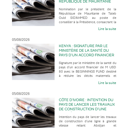
RÉPUBLIQUE DE MAURITANIE
DE TALEB OULD SID’AHMED AU
Nomination par le président de la
POSTE DE CONSEILLER À LA
République de Mauritanie de Taleb
PRÉSIDENCE, CONSACRANT LA
Ould SID’AHMED au poste de
PROMOTION D’UN HAUT
conseiller à la Présidence, consacrant la
RESPONSABLE AU PARCOURS
promotion d’un haut responsable au
ATYPIQUE
Lire la suite
parco
05/08/2026
KENYA : SIGNATURE PAR LE
MINISTÈRE DE LA SANTÉ DU
PAYS D’UN ACCORD FINANCIER
DE M USD 80 AVEC LE
Signature par le ministère de la santé du
BEGINNINGS FUND DESTINÉ À
pays d’un accord financier de M USD
RÉDUIRE LES DÉCÈS
80 avec le BEGINNINGS FUND destiné
MATERNELS ET NÉONATALS
à réduire les décès maternels et
ÉVITABLES, TOUT EN
néonatals évitables, tout en co
CONSTRUISANT UN SYSTÈME
Lire la suite
SANITAIRE PLUS RÉSILIENT ET
PLUS DURABLE
05/08/2026
CÔTE D’IVOIRE : INTENTION DU
PAYS DE LANCER LES TRAVAUX
DE CONSTRUCTION D’UNE
LIGNE À GRANDE VITESSE
Intention du pays de lancer les travaux
RELIANT ABIDJAN ET
de construction d’une ligne à grande
FERKESSÉDOUGOU EN 2028
vitesse reliant Abidjan et
POUR UNE MISE EN SERVICE EN