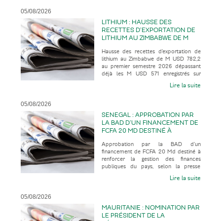
05/08/2026
LITHIUM : HAUSSE DES
RECETTES D’EXPORTATION DE
LITHIUM AU ZIMBABWE DE M
USD 782,2 AU PREMIER
Hausse des recettes d’exportation de
SEMESTRE 2026 DÉPASSANT
lithium au Zimbabwe de M USD 782,2
DÉJÀ LES M USD 571
au premier semestre 2026 dépassant
ENREGISTRÉS SUR L’ENSEMBLE
déjà les M USD 571 enregistrés sur
DE L’EXERCICE 2025
l’ensemble de l’exercice 2025, selo
Lire la suite
05/08/2026
SENEGAL : APPROBATION PAR
LA BAD D’UN FINANCEMENT DE
FCFA 20 MD DESTINÉ À
RENFORCER LA GESTION DES
Approbation par la BAD d’un
FINANCES PUBLIQUES DU PAYS
financement de FCFA 20 Md destiné à
renforcer la gestion des finances
publiques du pays, selon la presse
économique
Lire la suite
05/08/2026
MAURITANIE : NOMINATION PAR
LE PRÉSIDENT DE LA