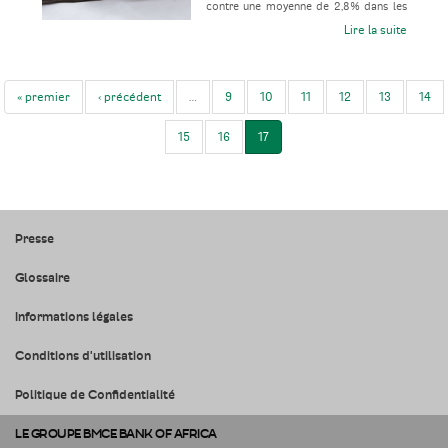
contre une moyenne de 2,8% dans les
économies de marché émergentes et
Lire la suite
« premier
‹ précédent
…
9
10
11
12
13
14
15
16
17
Presse
Glossaire
Informations légales
Conditions d'utilisation
Politique de Confidentialité
LE GROUPE BMCE BANK OF AFRICA