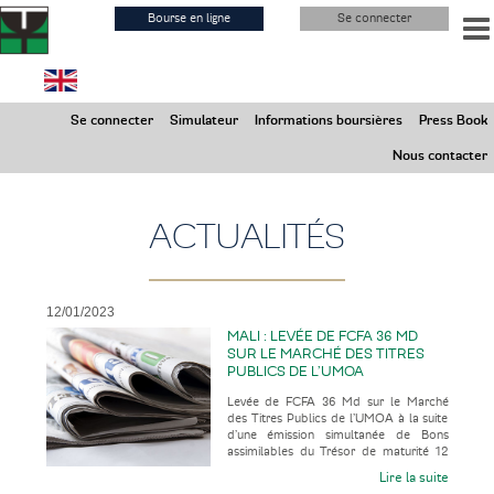
Aller
Bourse en ligne
Se connecter
au
contenu
principal
Dimanche 9 Août 2026
Se connecter
Simulateur
Informations boursières
Press Book
Marchés Fermés
Nous contacter
ACTUALITÉS
12/01/2023
MALI : LEVÉE DE FCFA 36 MD
SUR LE MARCHÉ DES TITRES
PUBLICS DE L’UMOA
Levée de FCFA 36 Md sur le Marché
des Titres Publics de l’UMOA à la suite
d’une émission simultanée de Bons
assimilables du Trésor de maturité 12
mois et d’Obligations assimilab
Lire la suite