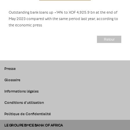
Outstanding bank loans up +14% to XOF 4,925.9 bn at the end of
May 2023 compared with the same period last year, according to
the economic press
Retour
Presse
Glossaire
Informations légales
Conditions d'utilisation
Politique de Confidentialité
LE GROUPE BMCE BANK OF AFRICA