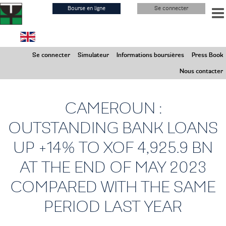
Aller
Bourse en ligne
Se connecter
au
contenu
principal
Vendredi 7 Août 2026
Se connecter
Simulateur
Informations boursières
Press Book
Marchés Fermés
Nous contacter
CAMEROUN :
OUTSTANDING BANK LOANS
UP +14% TO XOF 4,925.9 BN
AT THE END OF MAY 2023
COMPARED WITH THE SAME
PERIOD LAST YEAR