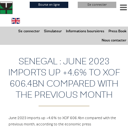
Aller
Bourse en ligne
Se connecter
au
contenu
principal
Samedi 8 Août 2026
Se connecter
Simulateur
Informations boursières
Press Book
Marchés ouverts
Nous contacter
SENEGAL : JUNE 2023
IMPORTS UP +4.6% TO XOF
606.4BN COMPARED WITH
THE PREVIOUS MONTH
June 2023 imports up +4.6% to XOF 606.4bn compared with the
previous month, according to the economic press