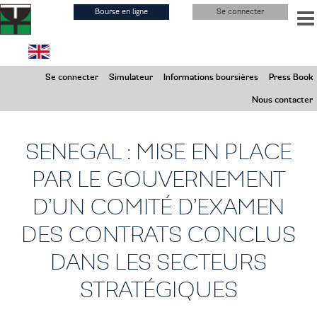
Aller
Bourse en ligne
Se connecter
au
contenu
principal
Samedi 8 Août 2026
Se connecter
Simulateur
Informations boursières
Press Book
Marchés Fermés
Nous contacter
SENEGAL : MISE EN PLACE
PAR LE GOUVERNEMENT
D’UN COMITÉ D’EXAMEN
DES CONTRATS CONCLUS
DANS LES SECTEURS
STRATÉGIQUES